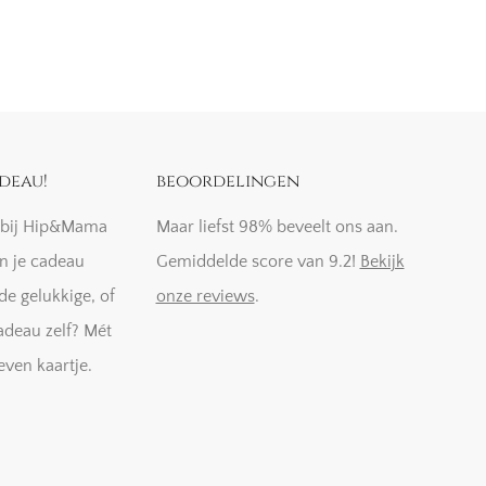
deau!
beoordelingen
k bij Hip&Mama
Maar liefst 98% beveelt ons aan.
n je cadeau
Gemiddelde score van 9.2!
Bekijk
de gelukkige, of
onze reviews
.
adeau zelf? Mét
even kaartje.