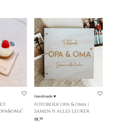
Handmade ♥
et
fotoboek opa & oma |
 opa&oma”
samen is alles leuker
: 14,95 tot 17,95
19,
95