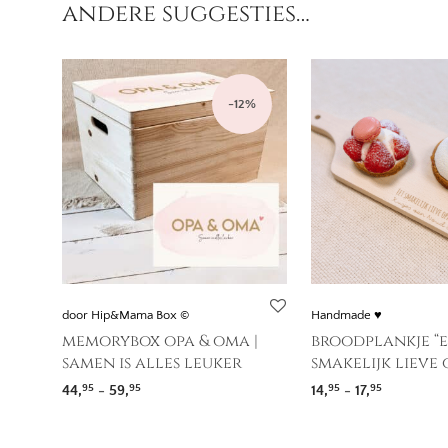
andere suggesties…
-
12
%
door Hip&Mama Box ©
Handmade ♥
memorybox opa & oma |
broodplankje “e
samen is alles leuker
smakelijk lieve
Prijsklasse: 44,95 tot 59,95
Prijsklasse
44,
-
59,
14,
-
17,
95
95
95
95