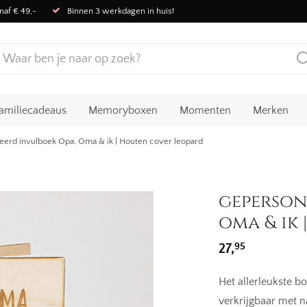
naf € 49,-
Binnen 3 werkdagen in huis!
amiliecadeaus
Memoryboxen
Momenten
Merken
eerd invulboek Opa, Oma & ik | Houten cover leopard
geperson
oma & ik
95
27,
Het allerleukste b
verkrijgbaar met 