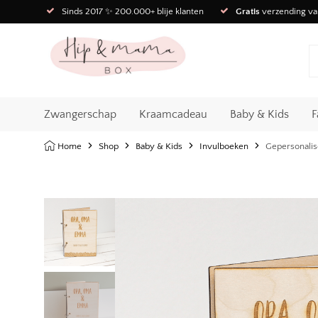
Sinds 2017 ✨ 200.000+ blije klanten
Gratis
verzending va
Zwangerschap
Kraamcadeau
Baby & Kids
F
Home
Shop
Baby & Kids
Invulboeken
Gepersonalis