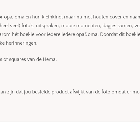
or opa, oma en hun kleinkind, maar nu met houten cover en naam!
el veel) foto’s, uitspraken, mooie momenten, dagjes samen, vr
aarom hét boekje voor iedere iedere opa&oma. Doordat dit boekj
uke herinneringen.
es of squares van de Hema.
an zijn dat jou bestelde product afwijkt van de foto omdat er me