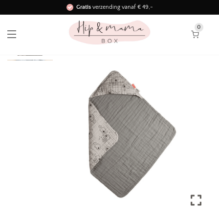
Gratis
verzending vanaf € 49,-
Binnen 3 werkdagen in huis!
0