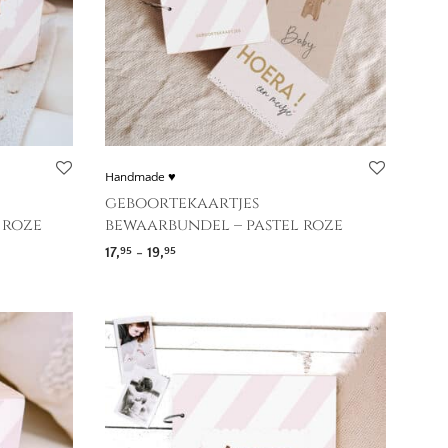
Handmade ♥
geboortekaartjes
 roze
bewaarbundel – pastel roze
Prijsklasse: 17,95 tot 19,95
17,
-
19,
95
95