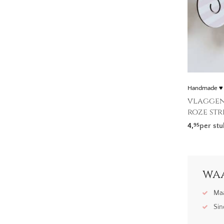
Handmade ♥
vlaggenl
roze str
4,
per stu
95
waa
Maa
Sin