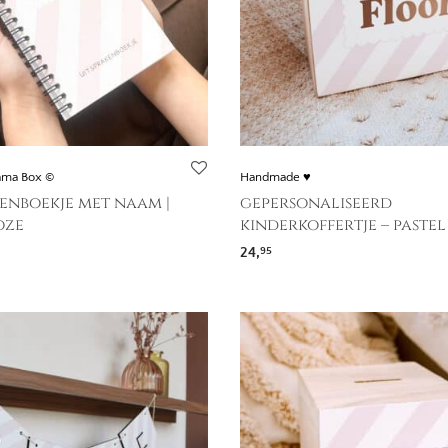
ama Box ©
Handmade ♥
enboekje met naam |
gepersonaliseerd
oze
kinderkoffertje – pastel
24,
95