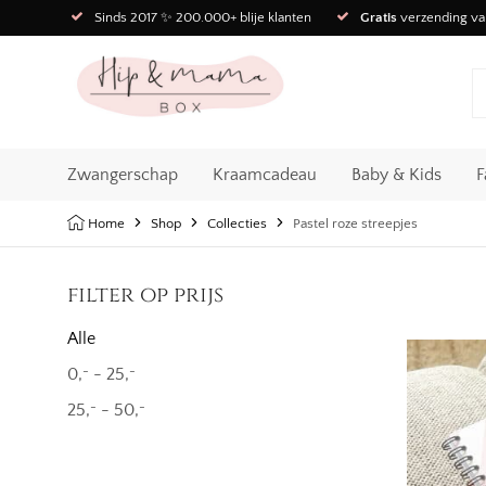
Sinds 2017 ✨ 200.000+ blije klanten
Gratis
verzending va
Zwangerschap
Kraamcadeau
Baby & Kids
F
Home
Shop
Collecties
Pastel roze streepjes
filter op prijs
Alle
0,
-
25,
-
-
25,
-
50,
-
-