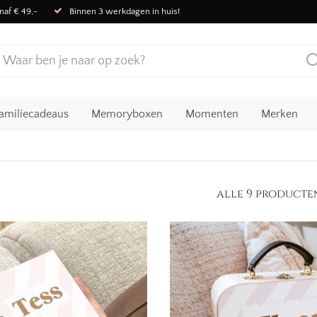
naf € 49,-
Binnen 3 werkdagen in huis!
amiliecadeaus
Memoryboxen
Momenten
Merken
alle 9 producte