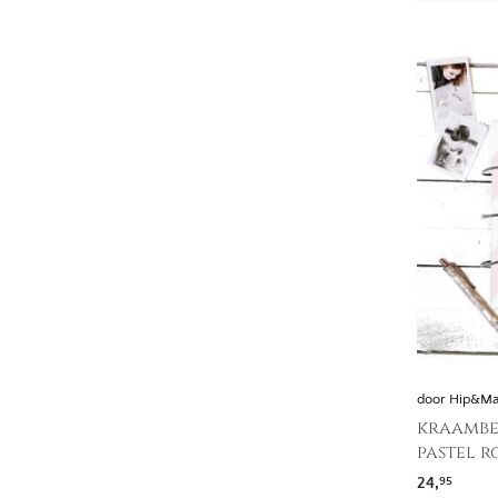
door Hip&M
kraambe
pastel r
24,
95