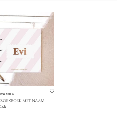
ama Box ©
zoekboek met naam |
oze