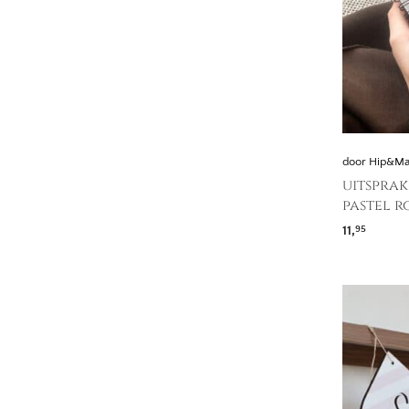
door Hip&M
uitsprak
pastel r
11,
95