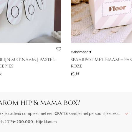
Handmade ♥
ijn met naam | pastel
spaarpot met naam – pas
eepjes
roze
k
15,
95
rom hip & mama box?
k je cadeau compleet met een
GRATIS
kaartje met persoonlijke tekst.
ds 2017
✨ 200.000+
blije klanten