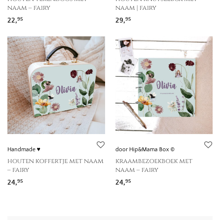
naam – fairy
naam | fairy
22,
29,
95
95
Handmade ♥
door Hip&Mama Box ©
houten koffertje met naam
kraambezoekboek met
– fairy
naam – fairy
24,
24,
95
95