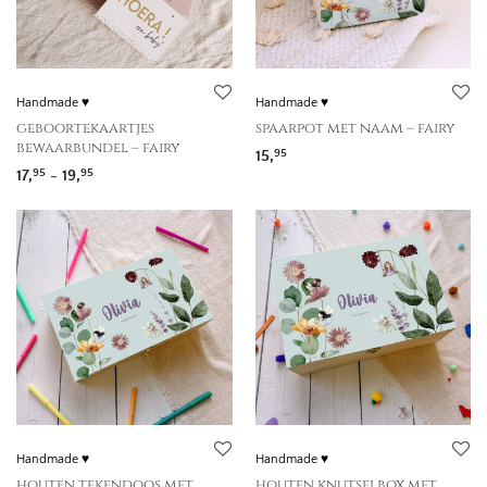
Handmade ♥
Handmade ♥
geboortekaartjes
spaarpot met naam – fairy
bewaarbundel – fairy
15,
95
Prijsklasse: 17,95 tot 19,95
17,
-
19,
95
95
Handmade ♥
Handmade ♥
houten tekendoos met
houten knutselbox met