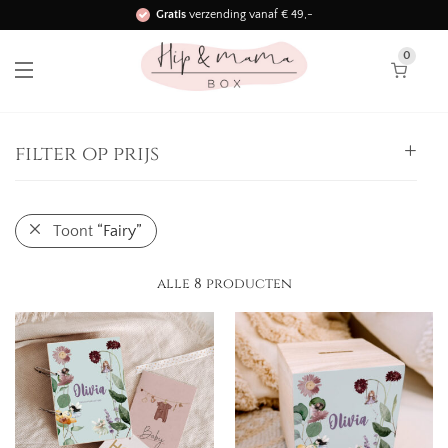
Gratis
verzending vanaf € 49,-
Binnen 3 werkdagen in huis!
0
filter op prijs
Alle
Toont
“Fairy”
0,
-
25,
-
-
25,
-
50,
-
-
alle 8 producten