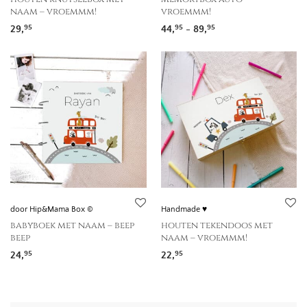
naam – vroemmm!
vroemmm!
Prijsklasse: 44,95 to
29,
44,
-
89,
95
95
95
door Hip&Mama Box ©
Handmade ♥
babyboek met naam – beep
houten tekendoos met
beep
naam – vroemmm!
24,
22,
95
95