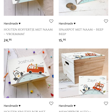
Handmade ♥
Handmade ♥
houten koffertje met naam
spaarpot met naam – beep
– vroemmm!
beep
24,
15,
95
95
Handmade ♥
Handmade ♥
houten knutselbox met
memorybox auto –