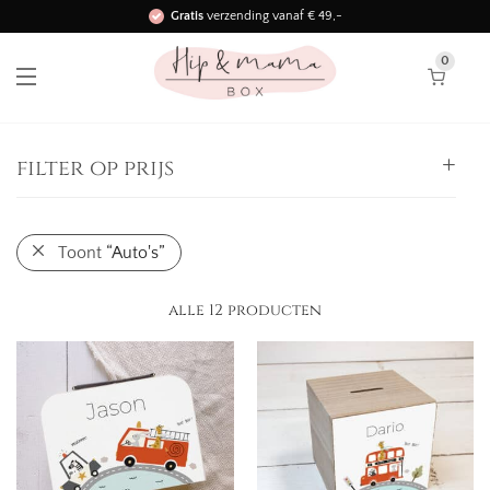
Gratis
verzending vanaf € 49,-
Binnen 3 werkdagen in huis!
0
filter op prijs
Alle
Toont
“Auto's”
0,
-
25,
-
-
25,
-
50,
-
-
alle 12 producten
50,
-
75,
-
-