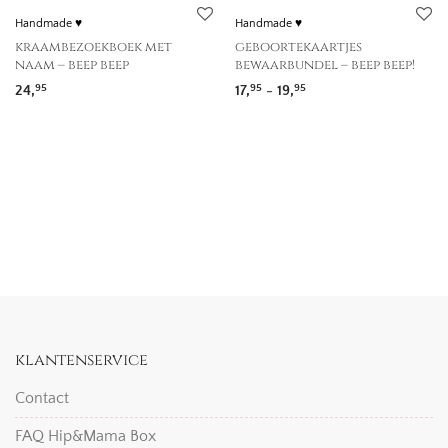
Handmade ♥
Handmade ♥
kraambezoekboek met
geboortekaartjes
naam – beep beep
bewaarbundel – beep beep!
Prijsklasse: 17,95 tot 
24,
17,
-
19,
95
95
95
klantenservice
Contact
FAQ Hip&Mama Box