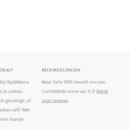
deau!
beoordelingen
k bij Hip&Mama
Maar liefst 98% beveelt ons aan.
n je cadeau
Gemiddelde score van 9.2!
Bekijk
de gelukkige, of
onze reviews
.
adeau zelf? Mét
even kaartje.