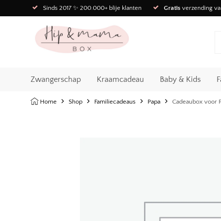
Sinds 2017 ✨ 200.000+ blije klanten
Gratis
verzending va
Zwangerschap
Kraamcadeau
Baby & Kids
F
Home
Shop
Familiecadeaus
Papa
Cadeaubox voor 