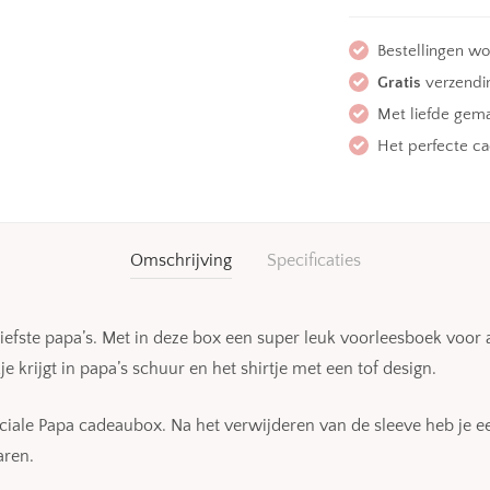
Bestellingen w
Gratis
verzendin
Met liefde gem
Het perfecte c
Omschrijving
Specificaties
efste papa’s. Met in deze box een super leuk voorleesboek voor als
e krijgt in papa’s schuur en het shirtje met een tof design.
iale Papa cadeaubox. Na het verwijderen van de sleeve heb je e
aren.