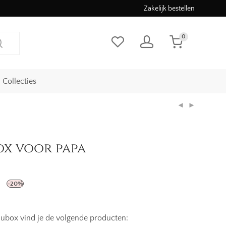
Zakelijk bestellen
0
Collecties
x voor papa
onkelijke
Huidige
prijs
-
20
%
is:
39,96.
aubox vind je de volgende producten: