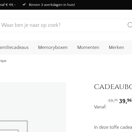
naf € 49,-
Binnen 3 werkdagen in huis!
amiliecadeaus
Memoryboxen
Momenten
Merken
Papa
cadeaubo
Oorspr
96
49,
39,
95
prijs
Vanaf:
was:
49,95.
In deze toffe cade