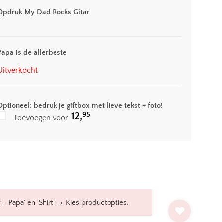
Opdruk My Dad Rocks Gitar
Papa is de allerbeste
Uitverkocht
Optioneel: bedruk je giftbox met lieve tekst + foto!
95
12,
Toevoegen voor
→
- Papa' en 'Shirt'
Kies productopties.