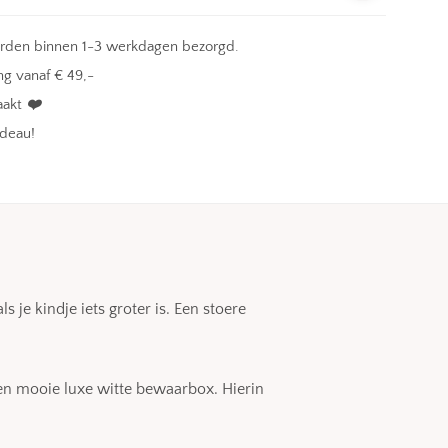
orden binnen 1-3 werkdagen bezorgd.
g vanaf € 49,-
aakt
❤️
adeau!
 je kindje iets groter is. Een stoere
en mooie luxe witte bewaarbox. Hierin