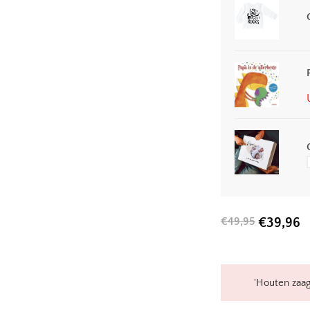
€
49,95
€
39,96
'Houten zaag 