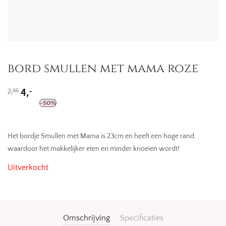
bord smullen met mama roze
Oorspronkelijke
Huidige
-
7,
4,
95
prijs
prijs
-
50
%
was:
is:
7,95.
4,-.
Het bordje Smullen met Mama is 23cm en heeft een hoge rand,
waardoor het makkelijker eten en minder knoeien wordt!
Uitverkocht
Omschrijving
Specificaties