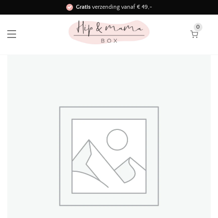
Gratis
verzending vanaf € 49,-
Binnen 3 werkdagen in huis!
0