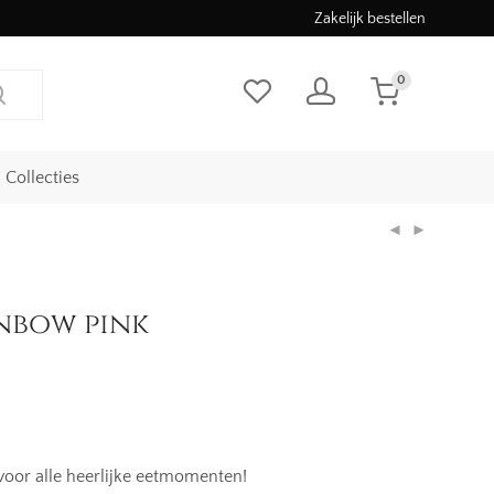
Zakelijk bestellen
0
Collecties
nbow pink
e
 voor alle heerlijke eetmomenten!