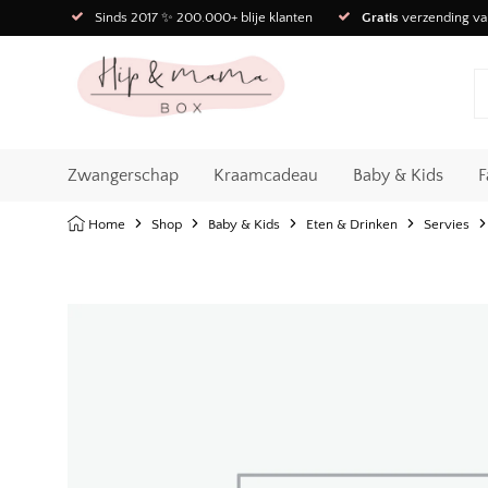
Sinds 2017 ✨ 200.000+ blije klanten
Gratis
verzending va
Zwangerschap
Kraamcadeau
Baby & Kids
F
Home
Shop
Baby & Kids
Eten & Drinken
Servies