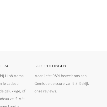
deau!
beoordelingen
k bij Hip&Mama
Maar liefst 98% beveelt ons aan.
n je cadeau
Gemiddelde score van 9.2!
Bekijk
de gelukkige, of
onze reviews
.
adeau zelf? Mét
even kaartje.