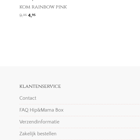
kom rainbow pink
Oorspronkelijke prijs was: 9,95.
Huidige prijs is: 4,95.
9,
4,
95
95
klantenservice
Contact
FAQ Hip&Mama Box
Verzendinformatie
Zakelijk bestellen