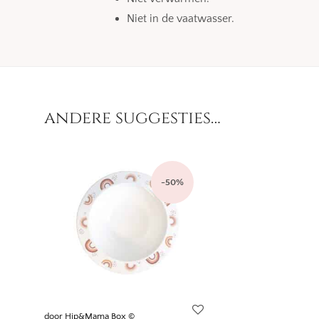
Niet in de vaatwasser.
andere suggesties…
-
50
%
door Hip&Mama Box ©