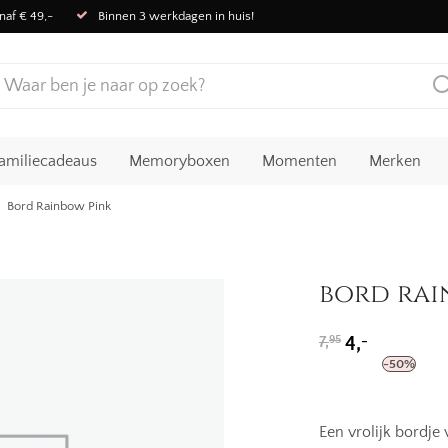
naf € 49,-
Binnen 3 werkdagen in huis!
amiliecadeaus
Memoryboxen
Momenten
Merken
Bord Rainbow Pink
bord rai
Oorspronkelijk
Huidige
-
7,
4,
95
prijs
prijs
-
50
%
was:
is:
7,95.
4,-.
Een vrolijk bordje