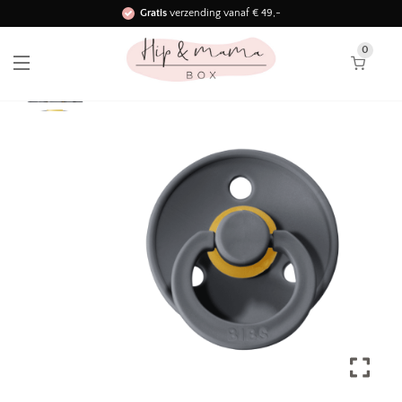
Gratis
verzending vanaf € 49,-
Binnen 3 werkdagen in huis!
0