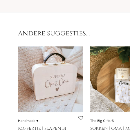
andere suggesties…
Handmade ♥
The Big Gifts ©
koffertje | slapen bij
sokken | oma | m