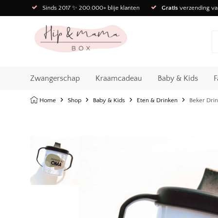
Sinds 2017 ✨ 200.000+ blije klanten
Gratis
verzending va
Zwangerschap
Kraamcadeau
Baby & Kids
F
Home
Shop
Baby & Kids
Eten & Drinken
Beker Dri