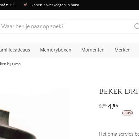
naf € 49,-
Binnen 3 werkdagen in huis!
amiliecadeaus
Memoryboxen
Momenten
Merken
nken bij Oma
beker dr
Oorspronkelij
Huidige
95
9,
4,
95
prijs
prijs
-
50
%
was:
is:
9,95.
4,95.
Het oma servies be