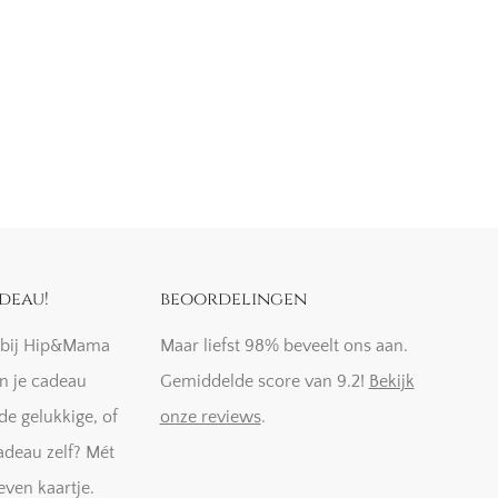
deau!
beoordelingen
k bij Hip&Mama
Maar liefst 98% beveelt ons aan.
n je cadeau
Gemiddelde score van 9.2!
Bekijk
de gelukkige, of
onze reviews
.
adeau zelf? Mét
even kaartje.