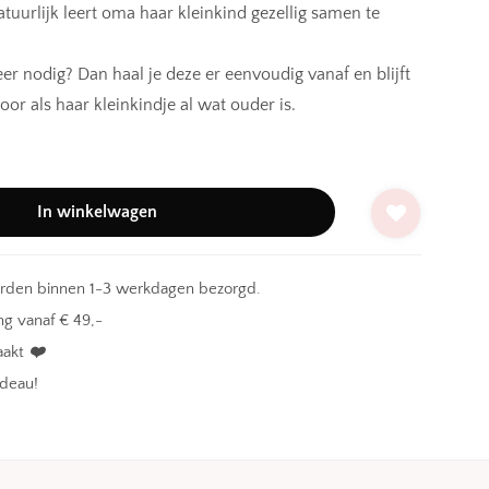
atuurlijk leert oma haar kleinkind gezellig samen te
meer nodig? Dan haal je deze er eenvoudig vanaf en blijft
oor als haar kleinkindje al wat ouder is.
In winkelwagen
orden binnen 1-3 werkdagen bezorgd.
g vanaf € 49,-
aakt
❤️
adeau!