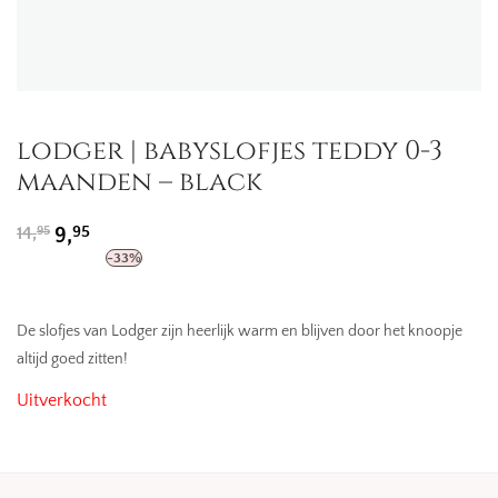
lodger | babyslofjes teddy 0-3
maanden – black
Oorspronkelijke
Huidige
95
14,
9,
95
prijs
prijs
-
33
%
was:
is:
14,95.
9,95.
De slofjes van Lodger zijn heerlijk warm en blijven door het knoopje
altijd goed zitten!
Uitverkocht