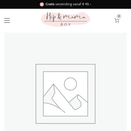
Gratis
verzending vanaf € 49,-
Binnen 3 werkdagen in huis!
0