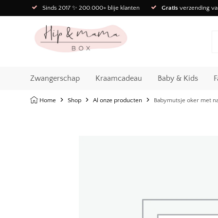
Sinds 2017 ✨ 200.000+ blije klanten
Gratis
verzending va
Zwangerschap
Kraamcadeau
Baby & Kids
F
Home
Shop
Al onze producten
Babymutsje oker met 