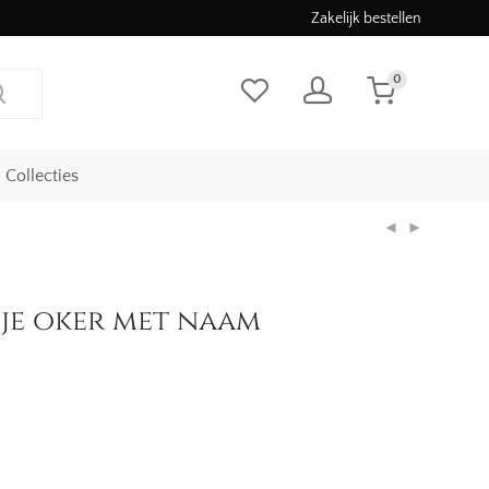
Zakelijk bestellen
0
Collecties
je oker met naam
ke