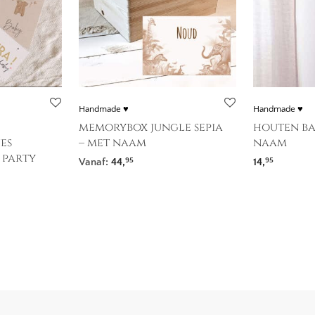
Handmade ♥
Handmade ♥
memorybox jungle sepia
houten b
es
– met naam
naam
 party
Vanaf:
44,
14,
95
95
: 17,95 tot 19,95