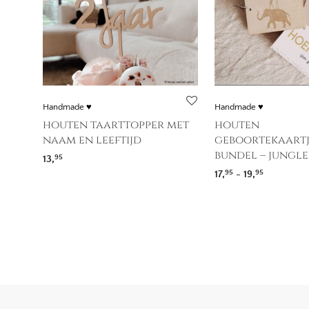
Handmade ♥
Handmade ♥
houten taarttopper met
houten
naam en leeftijd
geboortekaartj
bundel – jungle
13,
95
Prijsklasse
17,
-
19,
95
95