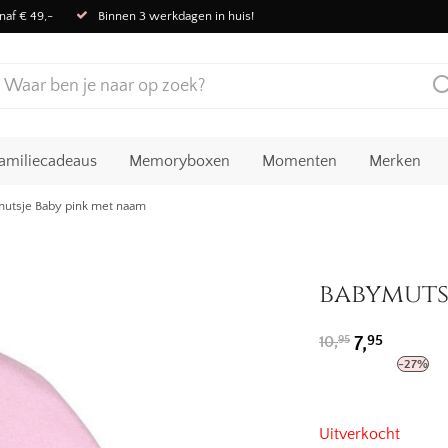
naf € 49,-
Binnen 3 werkdagen in huis!
amiliecadeaus
Memoryboxen
Momenten
Merken
utsje Baby pink met naam
babymuts
Oorspronkeli
Huidige
95
10,
7,
95
prijs
prijs
-
27
%
was:
is:
10,95.
7,95.
Uitverkocht