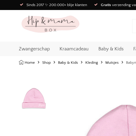
Sinds 2017 ✨ 200.000+ blije klanten
Gratis
verzending va
Zwangerschap
Kraamcadeau
Baby & Kids
F
Home
Shop
Baby & Kids
Kleding
Mutsjes
Babym