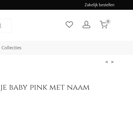
Zakelijk bestellen
0
Collecties
je baby pink met naam
jke