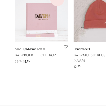
door Hip&Mama Box ©
Handmade ♥
babyboek – licht roze
babymutsje blus
naam
Oorspronkelijke prijs was: 29,95.
Huidige prijs is: 19,95.
29,
19,
95
95
12,
95