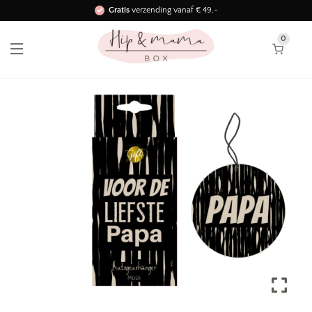
Gratis
verzending vanaf € 49,-
Binnen 3 werkdagen in huis!
0