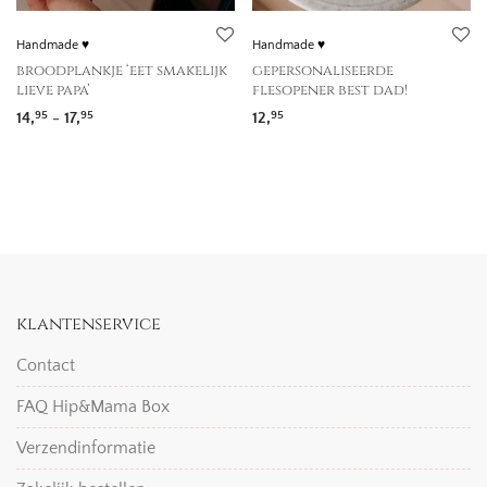
Handmade ♥
Handmade ♥
broodplankje ‘eet smakelijk
gepersonaliseerde
lieve papa’
flesopener best dad!
Prijsklasse: 14,95 tot 17,95
14,
-
17,
12,
95
95
95
klantenservice
Contact
FAQ Hip&Mama Box
Verzendinformatie