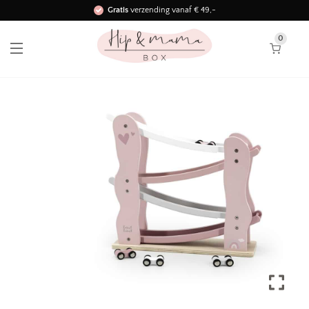
Gratis
verzending vanaf € 49,-
Binnen 3 werkdagen in huis!
0