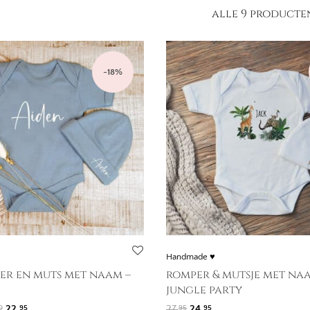
alle 9 producte
-
18
%
Handmade ♥
er en muts met naam –
romper & mutsje met naa
jungle party
Oorspronkelijke prijs was: 27,90.
Huidige prijs is: 22,95.
Oorspronkelijke prijs was:
Huidige prijs is: 24,95
22,
27,
24,
0
95
95
95