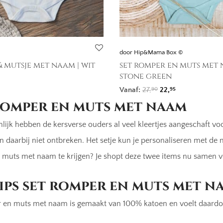
door Hip&Mama Box ©
 mutsje met naam | wit
set romper en muts met
stone green
ronkelijke prijs was: 27,90.
uidige prijs is: 22,95.
Oorspronkelijke pri
Huidige prijs i
Vanaf:
27,
22,
90
95
romper en muts met naam
lijk hebben de kersverse ouders al veel kleertjes aangeschaft vo
n daarbij niet ontbreken. Het setje kun je personaliseren met d
muts met naam te krijgen? Je shopt deze twee items nu samen vo
ips set romper en muts met n
 en muts met naam is gemaakt van 100% katoen en voelt daardoo