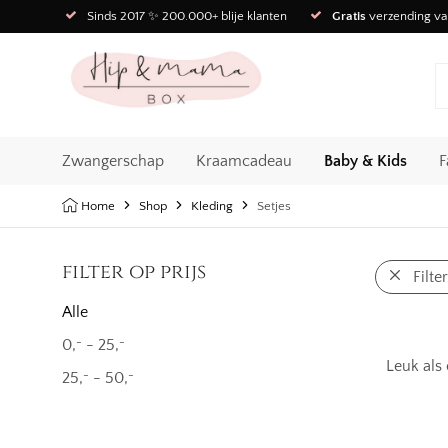
Sinds 2017 ✨ 200.000+ blije klanten
Gratis
verzending va
Zwangerschap
Kraamcadeau
Baby & Kids
F
Home
Shop
Kleding
Setjes
filter op prijs
Filte
Alle
0,
-
25,
-
-
Leuk als
25,
-
50,
-
-