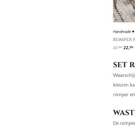
Handmade ♥
romper &
Oorsp
H
27,
22,
90
95
set 
Waarschijn
kleuren ka
romper en 
wast
De romper