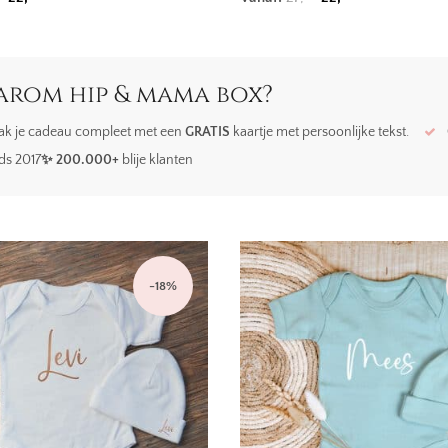
rom hip & mama box?
k je cadeau compleet met een
GRATIS
kaartje met persoonlijke tekst.
ds 2017
✨ 200.000+
blije klanten
-
18
%