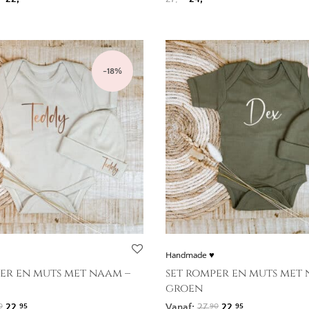
-
18
%
Handmade ♥
er en muts met naam –
set romper en muts met 
groen
Oorspronkelijke prijs was: 27,90.
Huidige prijs is: 22,95.
Oorspronkelijke pri
Huidige prijs i
22,
Vanaf:
27,
22,
0
95
90
95