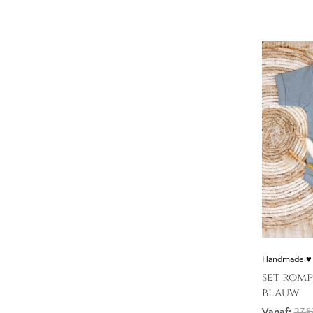
Handmade ♥
set romp
blauw
Vanaf:
27,
9