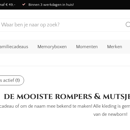
naf € 49,-
Binnen 3 werkdagen in huis!
amiliecadeaus
Memoryboxen
Momenten
Merken
rs actief
(1)
de mooiste rompers & mutsjes
 cadeau of om de naam mee bekend te maken! Alle kleding is gem
van de newborn!