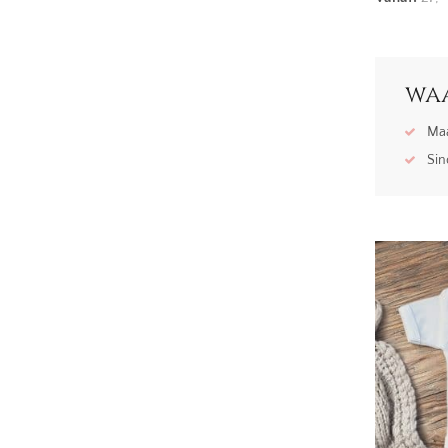
waa
Maa
Sin