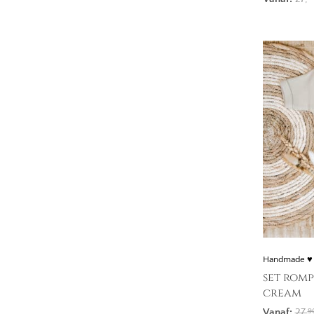
Handmade ♥
set romp
cream
Vanaf:
27,
9