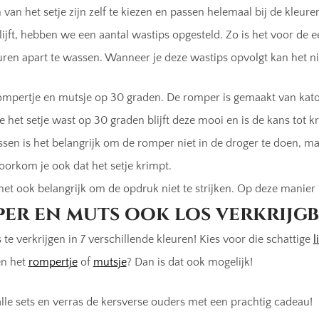
 van het setje zijn zelf te kiezen en passen helemaal bij de kleur
lijft, hebben we een aantal wastips opgesteld. Zo is het voor d
euren apart te wassen. Wanneer je deze wastips opvolgt kan het nie
mpertje en mutsje op 30 graden. De romper is gemaakt van kato
 het setje wast op 30 graden blijft deze mooi en is de kans tot k
sen is het belangrijk om de romper niet in de droger te doen, m
orkom je ook dat het setje krimpt.
s het ook belangrijk om de opdruk niet te strijken. Op deze manier
er en muts ook los verkrijg
s te verkrijgen in 7 verschillende kleuren! Kies voor die schattige
l
en het
rompertje
of
mutsje
? Dan is dat ook mogelijk!
alle sets en verras de kersverse ouders met een prachtig cadeau!