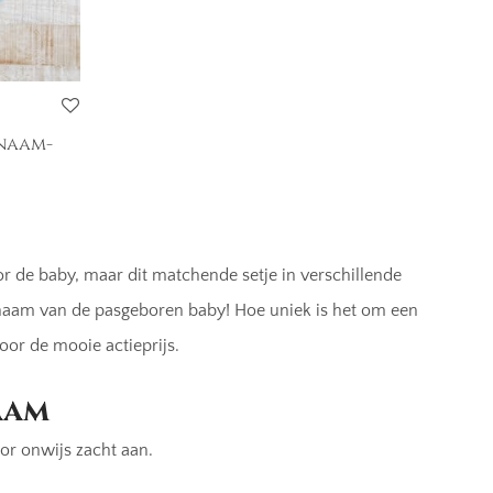
 naam-
js was: 27,90.
s: 22,95.
or de baby, maar dit matchende setje in verschillende
e naam van de pasgeboren baby! Hoe uniek is het om een
or de mooie actieprijs.
aam
r onwijs zacht aan.